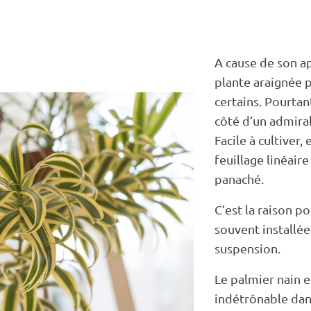
A cause de son ap
plante araignée p
certains. Pourtant
côté d’un admirab
Facile à cultiver,
feuillage linéair
panaché.
C’est la raison po
souvent installée
suspension.
Le palmier nain e
indétrônable dan