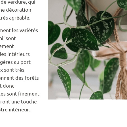
s de verdure, qui
ne décoration
très agréable.
ment les variétés
hi’ sont
rement
s intérieurs
gères au port
x sont très
ennent des forêts
nt donc
lles sont finement
ront une touche
tre intérieur.