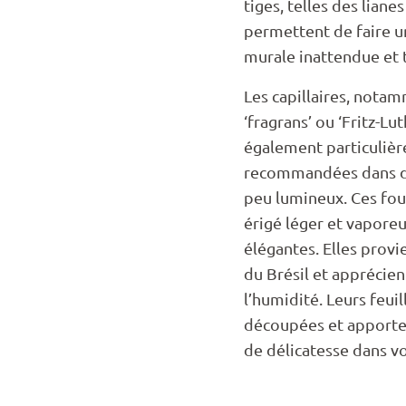
tiges, telles des liane
permettent de faire u
murale inattendue et 
Les capillaires, notam
‘fragrans’ ou ‘Fritz-Lut
également particuliè
recommandées dans de
peu lumineux. Ces fou
érigé léger et vaporeu
élégantes. Elles provi
du Brésil et apprécie
l’humidité. Leurs feui
découpées et apporte
de délicatesse dans vo