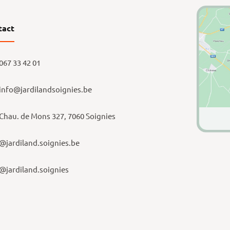
tact
067 33 42 01
info@jardilandsoignies.be
Chau. de Mons 327, 7060 Soignies
@jardiland.soignies.be
@jardiland.soignies