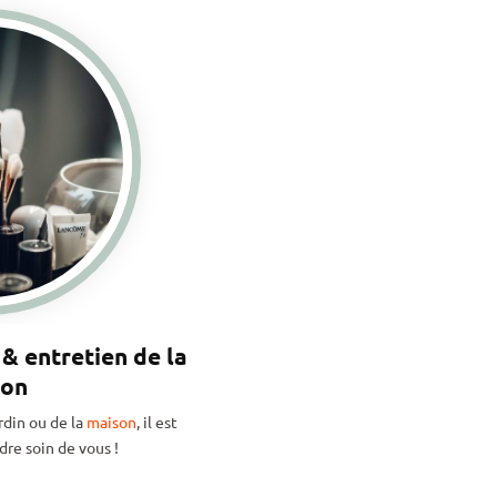
& entretien de la
son
rdin ou de la
maison
, il est
re soin de vous !