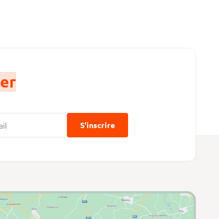
er
S'inscrire