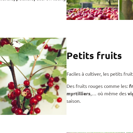
Petits fruits
Faciles à cultiver, les petits fru
Des fruits rouges comme les:
f
myrtilliers
,… où même des
vi
saison.