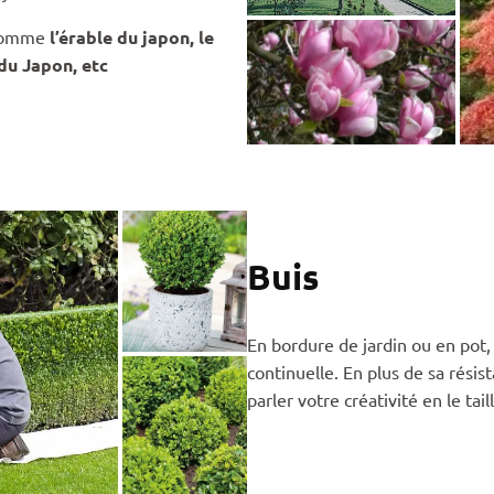
 comme
l’érable du japon, le
 du Japon, etc
Buis
En bordure de jardin ou en pot,
continuelle. En plus de sa rési
parler votre créativité en le ta