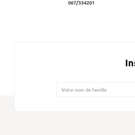
067/334201
In