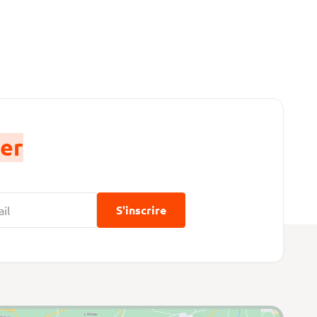
er
S'inscrire