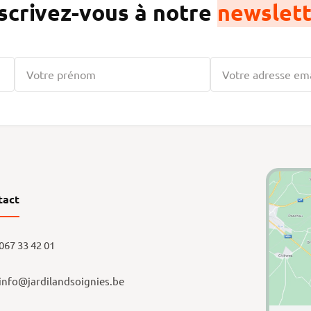
scrivez-vous à notre
newslett
tact
067 33 42 01
info@jardilandsoignies.be