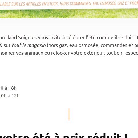
rdiland Soignies vous invite à célébrer l’été comme il se doit ! L
%
sur
tout le magasin
(hors gaz, eau osmosée, commandes et pr
chonner vos animaux ou relooker votre extérieur, tout en respe
30 à 18h
10h à 12h
otre été à prix réduit !