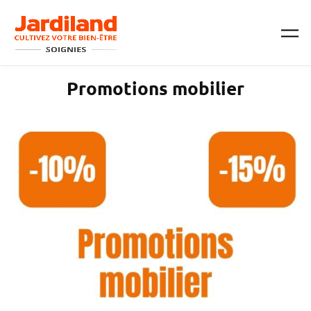
Passer au contenu principal
Promotions mobilier