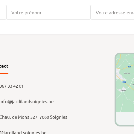
tact
067 33 42 01
info@jardilandsoignies.be
Chau. de Mons 327, 7060 Soignies
@jardiland.soignies.be