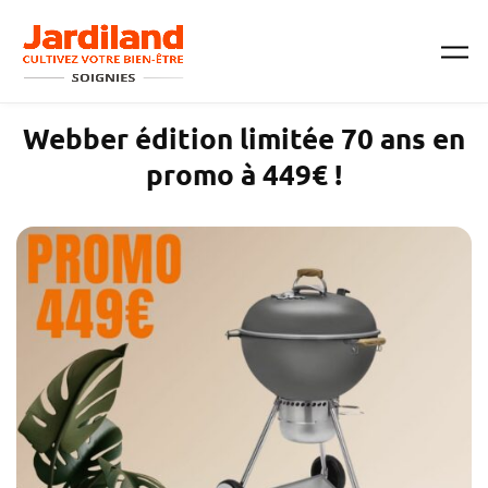
Passer au contenu principal
Webber édition limitée 70 ans en
promo à 449€ !